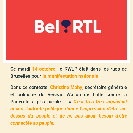
Ce mardi
14 octobre
, le RWLP était dans les rues de
Bruxelles pour
la manifestation nationale
.
Dans ce contexte,
Christine Mahy
, secrétaire générale
et politique du Réseau Wallon de Lutte contre la
Pauvreté a pris parole : »
C’est très très inquiétant
quand l’autorité politique donne l’impression d’être au-
dessus du peuple et de ne pas avoir besoin d’être
connectée au peuple.