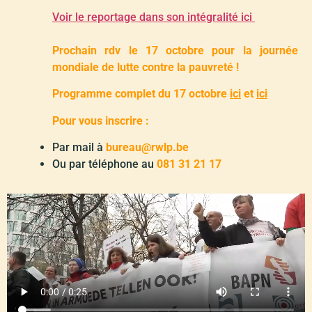
Voir le reportage dans son intégralité ici
Prochain rdv le 17 octobre pour la journée
mondiale de lutte contre la pauvreté !
Programme complet du 17 octobre
ici
et
ici
Pour vous inscrire :
Par mail à
bureau@rwlp.be
Ou par téléphone au
081 31 21 17