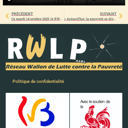
PRÉCÉDENT
SUIVANT
Ce mardi 14 octobre 2025, le RWLP était dans les rues de Bruxelles pour la manifestation nationale !
« Aujourd’hui, la pauvreté se diversifie et augmente en termes de réalité ! »
Politique de confidentialité