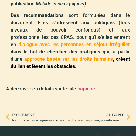
publication
Malade et sans papiers).
Des recommandations
sont formulées dans le
document. Elles s’adressent aux politiques (tous
niveaux de pouvoir confondus) et aux
professionnel·les des CPAS, pour qu’ils/elles entrent
en
dialogue avec les personnes en séjour irrégulier
dans le but de chercher des pratiques
qui, à partir
d’une
approche basée sur les droits humains
, créent
du lien et lèvent les obstacles
.
A découvrir en détails sur le site
bapn.be
PRÉCÉDENT
SUIVANT
Retour sur les exigences d’une recherche participative en éducation permanente
« Justice méprisée, société menacée » … et populations vulnérables encore + éloignées de l’accès à la justice