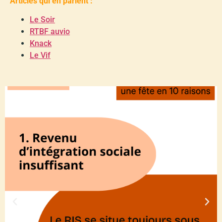
Articles qui en parlent :
Le Soir
RTBF auvio
Knack
Le Vif