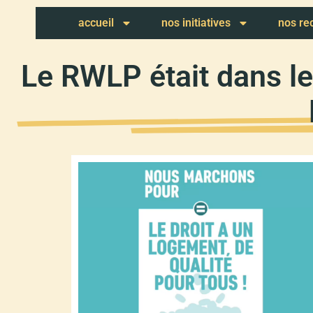
accueil
nos initiatives
nos r
Le RWLP était dans l