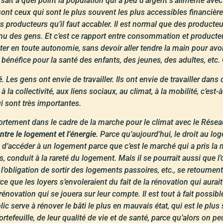
 sait à quel point la population qui a peu d’argent s’alimente ave
nt ceux qui sont le plus souvent les plus accessibles financièremen
les producteurs qu’il faut accabler. Il est normal que des produc
venu des gens. Et c’est ce rapport entre consommation et producte
r en toute autonomie, sans devoir aller tendre la main pour avoir de
 bénéfice pour la santé des enfants, des jeunes, des adultes, etc.
é
. Les gens ont envie de travailler. Ils ont envie de travailler d
, à la collectivité, aux liens sociaux, au climat, à la mobilité, c’e
i sont très importantes.
 fortement dans le cadre de la marche pour le climat avec le Résea
entre le logement et l’énergie
. Parce qu’aujourd’hui, le droit au l
é d’accéder à un logement parce que c’est le marché qui a pris la 
s, conduit à la rareté du logement. Mais il se pourrait aussi que 
 l’obligation de sortir des logements passoires, etc., se retournen
e que les loyers s’envoleraient du fait de la rénovation qui aurai
rénovation qui se jouera sur leur compte. Il est tout à fait possi
blic serve à rénover le bâti le plus en mauvais état, qui est le pl
portefeuille, de leur qualité de vie et de santé, parce qu’alors on 