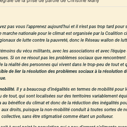
tégrale de la prise de parole de Christine Mahy
vez pas vous l’apprenez aujourd’hui et il n’est pas trop tard pour
e marche nationale pour le climat est organisée par la Coalition c
régionaux de lutte contre la pauvreté, donc le Réseau wallon de lu
moins du vécu militants, avec les associations et avec l’équipe
tiques. Si on ne résout pas les problèmes sociaux que rencontrent 
e la réalité des personnes qui vivent dans le trop-peu de tout et q
ossible de lier la résolution des problèmes sociaux à la résolution
que
.
mobilité
. Il y a beaucoup d’inégalités en termes de mobilité pour l
 de tout, qui sont localisées sur des territoires variablement équ
ra au bénéfice du climat et donc de la réduction des inégalités po
aux droits, puisque la non-mobilité conduit à toutes sortes de non-
n collective, sans être stigmatisé comme étant un pollueur.