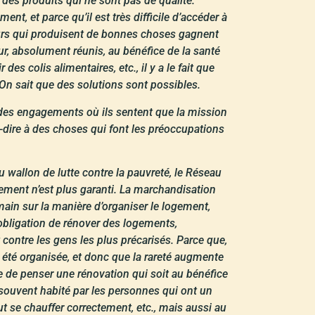
c des produits qui ne sont pas de qualité.
t, et parce qu’il est très difficile d’accéder à
teurs qui produisent de bonnes choses gagnent
ur, absolument réunis, au bénéfice de la santé
s colis alimentaires, etc., il y a le fait que
 On sait que des solutions sont possibles.
ans des engagements où ils sentent que la mission
st-à-dire à des choses qui font les préoccupations
u wallon de lutte contre la pauvreté, le Réseau
ogement n’est plus garanti. La marchandisation
main sur la manière d’organiser le logement,
l’obligation de rénover des logements,
t contre les gens les plus précarisés. Parce que,
t été organisée, et donc que la rareté augmente
ble de penser une rénovation qui soit au bénéfice
us souvent habité par les personnes qui ont un
peut se chauffer correctement, etc., mais aussi au