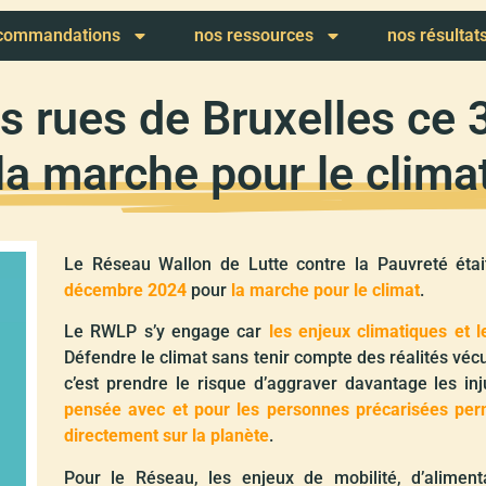
ecommandations
nos ressources
nos résultat
es rues de Bruxelles ce
la marche pour le clima
Le Réseau Wallon de Lutte contre la Pauvreté éta
décembre 2024
pour
la marche pour le climat
.
Le RWLP s’y engage car
les enjeux climatiques et l
Défendre le climat sans tenir compte des réalités véc
c’est prendre le risque d’aggraver davantage les inj
pensée avec et pour les personnes précarisées perm
directement sur la planète
.
Pour le Réseau, les enjeux de mobilité, d’aliment