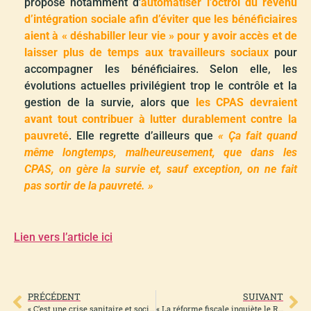
propose notamment d’
automatiser l’octroi du revenu
d’intégration sociale afin d’éviter que les bénéficiaires
aient à « déshabiller leur vie » pour y avoir accès et de
laisser plus de temps aux travailleurs sociaux
pour
accompagner les bénéficiaires. Selon elle, les
évolutions actuelles privilégient trop le contrôle et la
gestion de la survie, alors que
les CPAS devraient
avant tout contribuer à lutter durablement contre la
pauvreté
. Elle regrette d’ailleurs que
« Ça fait quand
même longtemps, malheureusement, que dans les
CPAS, on gère la survie et, sauf exception, on ne fait
pas sortir de la pauvreté. »
Lien vers l’article ici
PRÉCÉDENT
SUIVANT
« C’est une crise sanitaire et sociale. Et ce sont les plus vulnérables qui paient à nouveau le prix fort ! »
« La réforme fiscale inquiète le Réseau belge de lutte contre la pauvreté ! »